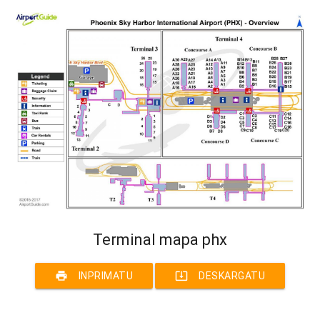
Terminal mapa phx
print
system_update_alt
INPRIMATU
DESKARGATU