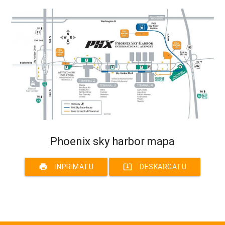
Phoenix sky harbor mapa
print
system_update_alt
INPRIMATU
DESKARGATU