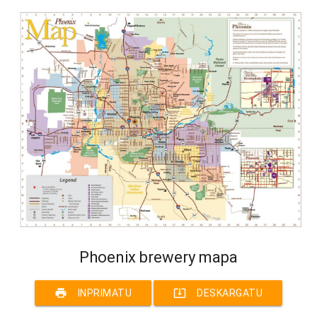
Phoenix brewery mapa
print
system_update_alt
INPRIMATU
DESKARGATU