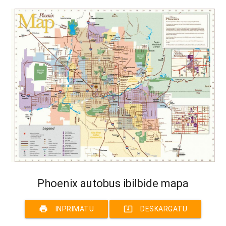
Phoenix autobus ibilbide mapa
print
system_update_alt
INPRIMATU
DESKARGATU